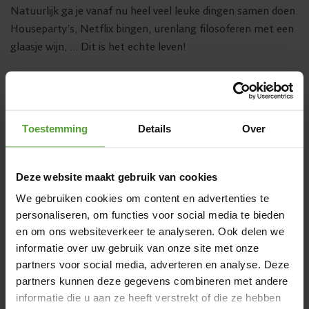
Natuurlijk ga je vanaf nu heel veel leuke dingen samen doen.
Houseparty’s, Netflix bingen, urenlang filosoferen met een
glaasje wijn, … Dit is het echte leven!
Maar
wat zeker zo belangrijk is, is me-time
. Blijf jouw
hobby’s doen en je eigen vrienden zien, en doe dat liefst
buitenshuis. Het is niet omdat je met iemand samenwoont,
Toestemming
Details
Over
dat je alles en iedereen moet delen. Af en toe wat tijd voor
jezelf en aandacht voor wat jij belangrijk vindt in het leven.
Op die manier krijgt samenwonen een langetermijndimensie.
Deze website maakt gebruik van cookies
We gebruiken cookies om content en advertenties te
personaliseren, om functies voor social media te bieden
Tip 4: Respect voor privacy
en om ons websiteverkeer te analyseren. Ook delen we
informatie over uw gebruik van onze site met onze
De vorige tip doet meteen denken aan het recht op privacy.
partners voor social media, adverteren en analyse. Deze
Iemands privacy schenden betekent formeel ‘zich
partners kunnen deze gegevens combineren met andere
ongevraagd met zijn of haar privéleven bemoeien’. En daar
informatie die u aan ze heeft verstrekt of die ze hebben