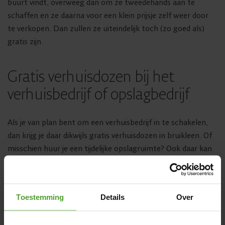
buurt vindt, overweeg dan om ze tweedehands aan te
schaffen en ze daarna voor een klein prijsje zelf weer door
te verkopen. Dan zullen ze uiteindelijk toch (zo goed als)
gratis zijn.
Gratis verhuisdozen bij het
verhuisbedrijf of opslagbedrijf
Als je van plan bent om een verhuisbedrijf in te schakelen,
dan krijg je daar dikwijls gratis verhuisdozen in bruikleen. Of
misschien huur je een tijdelijke opslagruimte? Ook daar kan
je vaak gratis verhuisdozen krijgen. Vraag er zeker naar bij
het verhuisbedrijf of opslagbedrijf waarmee je samenwerkt!
Toestemming
Details
Over
Durf gebruikte verhuisdozen