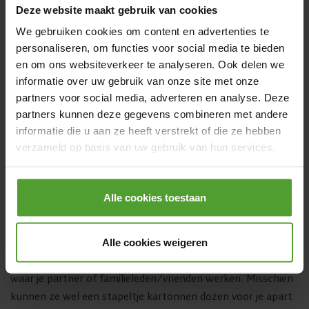
vragen aan vrienden en familie
Deze website maakt gebruik van cookies
We gebruiken cookies om content en advertenties te
Iedereen is wel eens verhuisd, dus heel wat mensen hebben
personaliseren, om functies voor social media te bieden
ergens in huis verhuisdozen staan. Vraag er dus zeker naar
en om ons websiteverkeer te analyseren. Ook delen we
in je omgeving. Soms zijn ze nog niet uitgepakt, dus je vraag
informatie over uw gebruik van onze site met onze
is misschien een welgekomen drijfveer voor je vrienden of
partners voor social media, adverteren en analyse. Deze
familie om eindelijk die dozen uit te pakken.
partners kunnen deze gegevens combineren met andere
informatie die u aan ze heeft verstrekt of die ze hebben
verzameld op basis van uw gebruik van hun services.
Vraag naar kartonnen dozen op
je werk
Door op de knop “Alle cookies weigeren” te klikken, kunt
u ervoor kiezen om alle cookies te weigeren, behalve de
Alle cookies toestaan
noodzakelijke cookies. De noodzakelijke cookies zijn
Veel bedrijven krijgen goederen of kantoorartikelen
nodig voor het goed functioneren van de website(s) en
aangeleverd in kartonnen dozen. Dat kan je dus even
Alle cookies weigeren
applicatie(s) en kunnen niet worden geweigerd.
navragen bij het magazijn van het bedrijf waar jij werkt of
waar je partner of familieleden/vrienden werken. Misschien
kunnen ze wel een stapeltje kartonnen dozen voor je apart