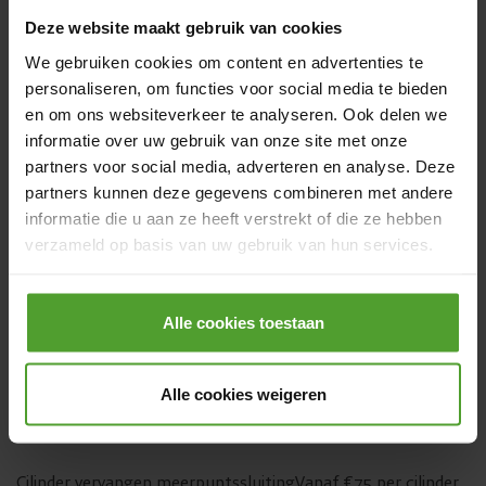
Deze website maakt gebruik van cookies
De prijs van nieuwe sloten hangt af van verschillende
We gebruiken cookies om content en advertenties te
factoren: het tarief van je slotenmaker, het aantal sloten
personaliseren, om functies voor social media te bieden
dat je wil vervangen en het soort sloten dat je wil. Het is
en om ons websiteverkeer te analyseren. Ook delen we
bovendien niet altijd nodig om het volledige slot te
informatie over uw gebruik van onze site met onze
vervangen. In de meeste gevallen is het voldoende om enkel
partners voor social media, adverteren en analyse. Deze
een nieuw cilinder te plaatsen. In deze tabel vind je enkele
partners kunnen deze gegevens combineren met andere
prijsindicaties voor de verschillende mogelijkheden inclusief
informatie die u aan ze heeft verstrekt of die ze hebben
materiaal, btw en arbeidskosten.
verzameld op basis van uw gebruik van hun services.
Door op de knop “Alle cookies weigeren” te klikken, kunt
Soort dienst slotenmaker
Prijs
u ervoor kiezen om alle cookies te weigeren, behalve de
Alle cookies toestaan
noodzakelijke cookies. De noodzakelijke cookies zijn
Cilinder vervangen oplegslot
Vanaf €80 per cilinder
nodig voor het goed functioneren van de website(s) en
Alle cookies weigeren
applicatie(s) en kunnen niet worden geweigerd.
Cilinder vervangen bijzetslot
Vanaf €75 per cilinder
Cilinder vervangen meerpuntssluiting
Vanaf €75 per cilinder