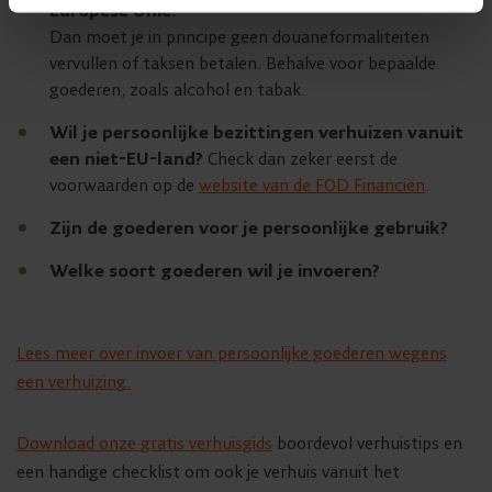
Europese Unie?
Dan moet je in principe geen douaneformaliteiten
vervullen of taksen betalen. Behalve voor bepaalde
goederen, zoals alcohol en tabak.
Wil je persoonlijke bezittingen verhuizen vanuit
een niet-EU-land?
Check dan zeker eerst de
voorwaarden op de
website van de FOD Financiën
.
Zijn de goederen voor je persoonlijke gebruik?
Welke soort goederen wil je invoeren?
Lees meer over invoer van persoonlijke goederen wegens
een verhuizing.
Download onze gratis verhuisgids
boordevol verhuistips en
een handige checklist om ook je verhuis vanuit het