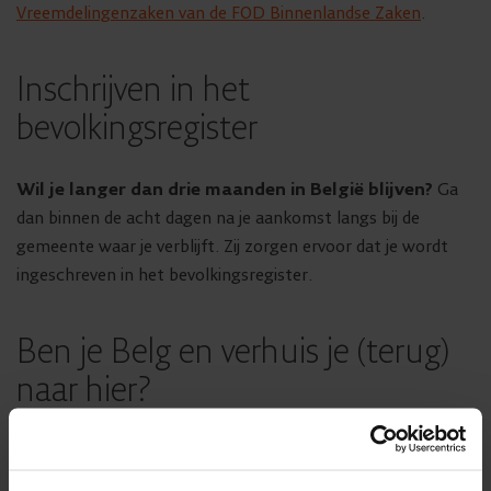
Vreemdelingenzaken van de FOD Binnenlandse Zaken
.
Inschrijven in het
bevolkingsregister
Wil je langer dan drie maanden in België blijven?
Ga
dan binnen de acht dagen na je aankomst langs bij de
gemeente waar je verblijft. Zij zorgen ervoor dat je wordt
ingeschreven in het bevolkingsregister.
Ben je Belg en verhuis je (terug)
naar hier?
Was je in het buitenland bij een
ambassade of consulaat
ingeschreven? Dan is het belangrijk dat je hen van je vertrek