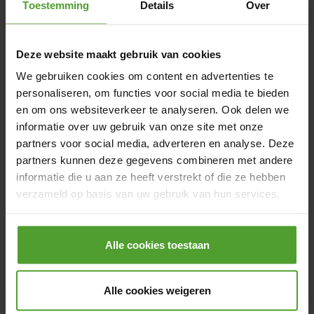
Toestemming
Details
Over
op de hoogte brengt.
Ga binnen de acht dagen na je aankomst in België langs bij
Deze website maakt gebruik van cookies
je (nieuwe) gemeente. Je wordt met je nieuwe
We gebruiken cookies om content en advertenties te
hoofdverblijfplaats opnieuw ingeschreven in het
personaliseren, om functies voor social media te bieden
bevolkingsregister
. Pas dan kan je een
nieuwe
en om ons websiteverkeer te analyseren. Ook delen we
identiteitskaart
aanvragen.
informatie over uw gebruik van onze site met onze
partners voor social media, adverteren en analyse. Deze
partners kunnen deze gegevens combineren met andere
Verhuizen naar België en
informatie die u aan ze heeft verstrekt of die ze hebben
goederen invoeren
verzameld op basis van uw gebruik van hun services.
Door op de knop “Alle cookies weigeren” te klikken, kunt
Persoonlijke goederen verhuizen naar België, dat mag
u ervoor kiezen om alle cookies te weigeren, behalve de
Alle cookies toestaan
natuurlijk. Toch zijn er zaken waarmee je best rekening
noodzakelijke cookies. De noodzakelijke cookies zijn
houdt:
nodig voor het goed functioneren van de website(s) en
Alle cookies weigeren
applicatie(s) en kunnen niet worden geweigerd.
Kom je naar België vanuit een lidstaat van de