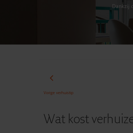
Dankzij d
Vorige verhuistip
Wat kost verhuiz