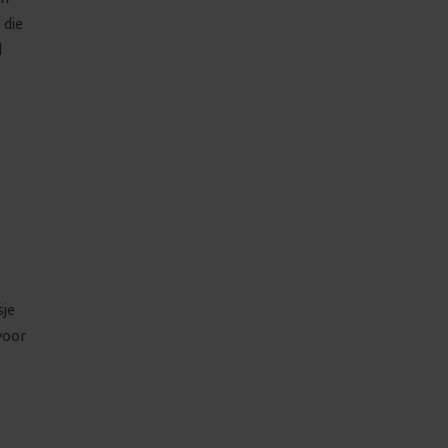
 die
l
sje
voor