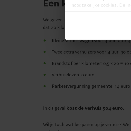
Een kleine bereken
noodzakelijke cookies. De no
en kunnen niet worden gewei
We geven je graag nog een voorbeeld mee van
dat 20 kilometer verderop ligt dan je huidi
Kleine verhuiswagen voor 4 uur: 60 x 
Twee extra verhuizers voor 4 uur: 30 x
Brandstof per kilometer: 0,5 x 20 = 10
Verhuisdozen: 0 euro
Parkeervergunning gemeente: 14 euro
In dit geval
kost de verhuis 504 euro.
Wil je toch wat besparen op je verhuis? We l