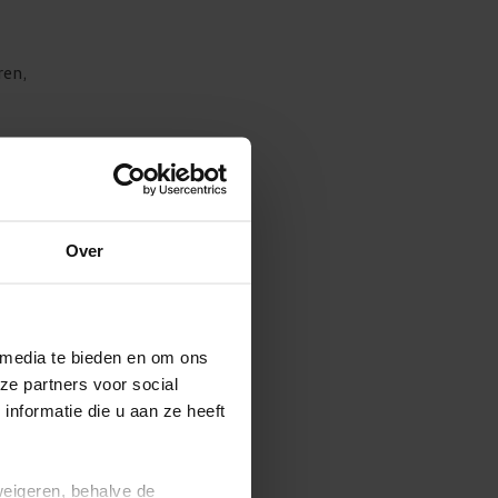
ren,
ning
Over
 een
 media te bieden en om ons
ze partners voor social
nformatie die u aan ze heeft
weigeren, behalve de