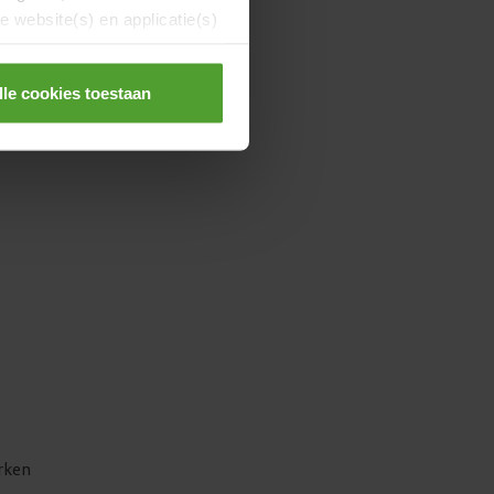
 website(s) en applicatie(s)
huis
lle cookies toestaan
rken