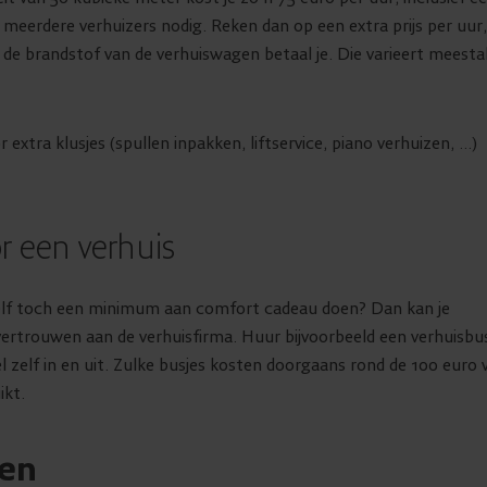
 meerdere verhuizers nodig. Reken dan op een extra prijs per uur,
 de brandstof van de verhuiswagen betaal je. Die varieert meesta
extra klusjes (spullen inpakken, liftservice, piano verhuizen, …)
r een verhuis
zelf toch een minimum aan comfort cadeau doen? Dan kan je
ertrouwen aan de verhuisfirma. Huur bijvoorbeeld een verhuisbu
del zelf in en uit. Zulke busjes kosten doorgaans rond de 100 euro 
ruikt.
ten