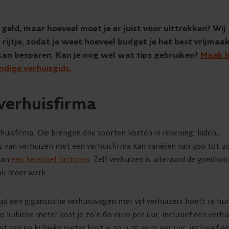
 geld, maar hoeveel moet je er juist voor uittrekken? Wij
rijtje, zodat je weet hoeveel budget je het best vrijmaa
kan besparen. Kan je nog wel wat tips gebruiken?
Maak 
ndige verhuisgids.
verhuisfirma
rhuisfirma. Die brengen drie soorten kosten in rekening: laden,
js van verhuizen met een verhuisfirma kan variëren van 300 tot 2
 van
een heleboel factoren
. Zelf verhuizen is uiteraard de goedko
pak meer werk.
tijd een gigantische verhuiswagen met vijf verhuizers hoeft te hu
 kubieke meter kost je zo’n 60 euro per uur, inclusief één verhu
t van 50 kubieke meter kost je zo’n 75 euro per uur, inclusief é