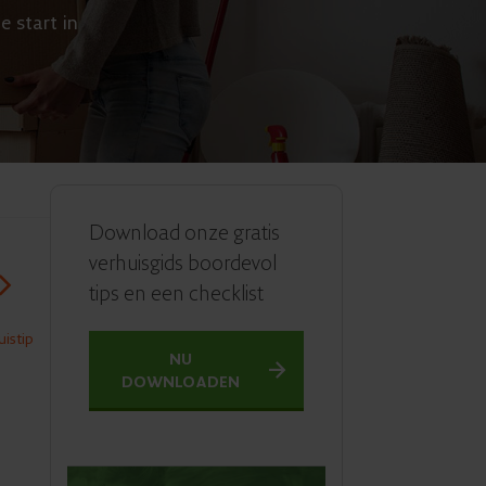
e start in
Download onze gratis
verhuisgids boordevol
tips en een checklist
istip
NU
DOWNLOADEN