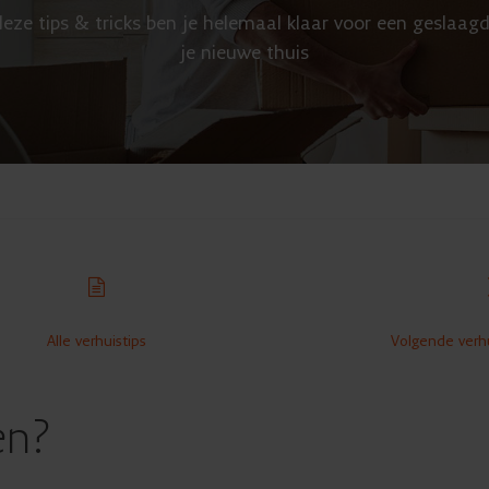
eze tips & tricks ben je helemaal klaar voor een geslaagd
je nieuwe thuis
Alle verhuistips
Volgende verhu
en?