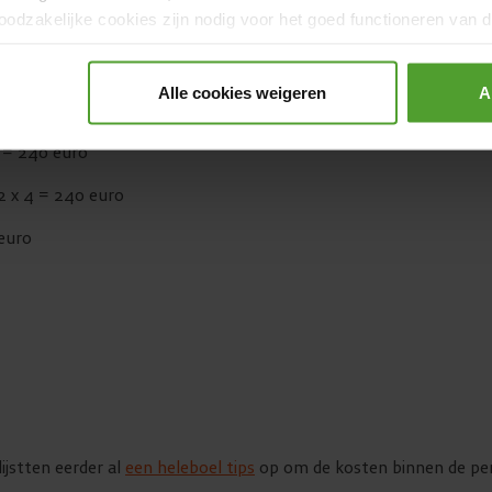
ing
odzakelijke cookies zijn nodig voor het goed functioneren van de
gerd.
 wat een verhuis je kan kosten. Stel dat je verhuist naar een rij
Alle cookies weigeren
A
ge appartement. Dan krijg je de volgende kosten:
4 = 240 euro
 2 x 4 = 240 euro
 euro
ijstten eerder al
een heleboel tips
op om de kosten binnen de pe