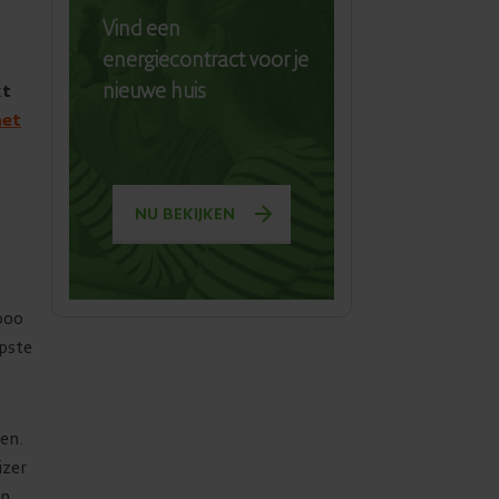
Vind een
energiecontract voor je
nieuwe huis
kt
het
NU BEKIJKEN
000
opste
ren.
izer
én