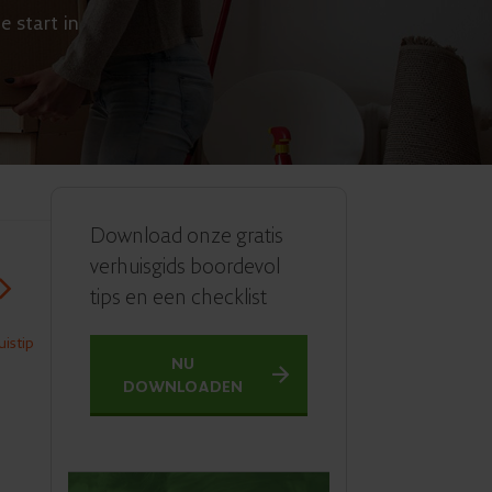
e start in
Download onze gratis
verhuisgids boordevol
tips en een checklist
istip
NU
DOWNLOADEN