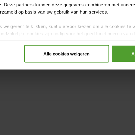
e. Deze partners kunnen deze gegevens combineren met andere i
creëren die jou aanspreekt.
erzameld op basis van uw gebruik van hun services.
ng list
s weigeren” te klikken, kunt u ervoor kiezen om alle cookies te 
odzakelijke cookies zijn nodig voor het goed functioneren van de
gerd.
 nodig hebt om je huis in te richten volgens jouw stijl. Natuurlijk
kan je niet alles nieuw kopen, dus dan is het handig als je
je lijst
Alle cookies weigeren
A
 items heb je dringend nodig en welke spullen kunnen nog even