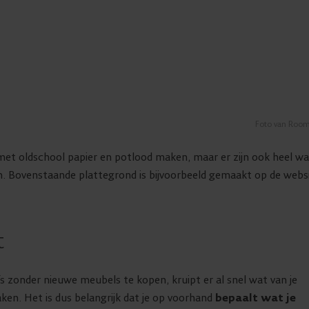
Foto van Room
met oldschool papier en potlood maken, maar er zijn ook heel wa
n. Bovenstaande plattegrond is bijvoorbeeld gemaakt op de webs
t
elfs zonder nieuwe meubels te kopen, kruipt er al snel wat van je
aken. Het is dus belangrijk dat je op voorhand
bepaalt wat je