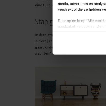
media, adverteren en analys
vindt.
Zo kan je heel gemakkelijk een stijl 
verstrekt of die ze hebben v
Stap 5: Maak een shoppi
Door op de knop “Alle cookie
noodzakelijke cookies. De no
en kunnen niet worden gewei
In deze stap ga je kijken welke items je nog
je hierbij rekening met je budget. Misschien 
gaat ordenen volgens prioriteit
. Welke
wachten?