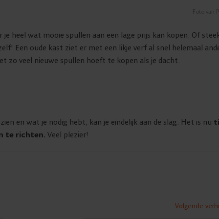
Foto van P
je heel wat mooie spullen aan een lage prijs kan kopen. Of stee
f! Een oude kast ziet er met een likje verf al snel helemaal and
niet zo veel nieuwe spullen hoeft te kopen als je dacht.
ien en wat je nodig hebt, kan je eindelijk aan de slag. Het is nu
t
 te richten.
Veel plezier!
Volgende verhu