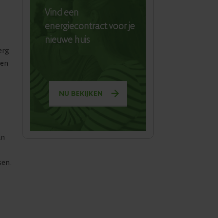
Vind een
energiecontract voor je
nieuwe huis
erg
gen
NU BEKIJKEN
an
sen.