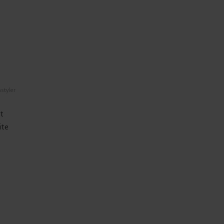
styler
t
ite