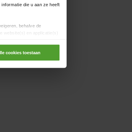
nformatie die u aan ze heeft
weigeren, behalve de
 website(s) en applicatie(s)
 houd
je
lle cookies toestaan