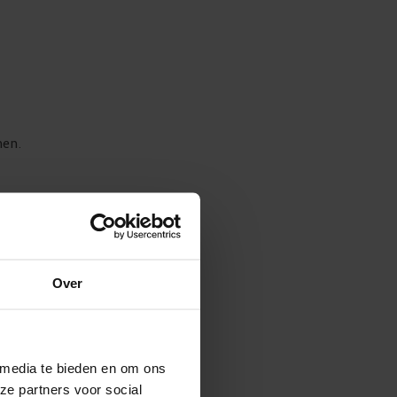
men.
Over
,
 media te bieden en om ons
Op
ze partners voor social