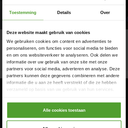
Toestemming
Details
Over
Deze website maakt gebruik van cookies
We gebruiken cookies om content en advertenties te
Blogposts per onderwerp:
personaliseren, om functies voor social media te bieden
en om ons websiteverkeer te analyseren. Ook delen we
KIES EEN CATEGORIE
informatie over uw gebruik van onze site met onze
partners voor social media, adverteren en analyse. Deze
partners kunnen deze gegevens combineren met andere
informatie die u aan ze heeft verstrekt of die ze hebben
verzameld op basis van uw gebruik van hun services.
powered by
Luminus.be
Door op de knop “Alle cookies weigeren” te klikken, kunt
u ervoor kiezen om alle cookies te weigeren, behalve de
Alle cookies toestaan
Copyright © 2017-2026 "Luminus"
noodzakelijke cookies. De noodzakelijke cookies zijn
nodig voor het goed functioneren van de website(s) en