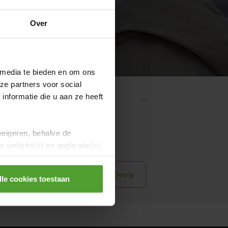
Over
 media te bieden en om ons
ze partners voor social
nformatie die u aan ze heeft
weigeren, behalve de
ws
Evenementen
 website(s) en applicatie(s)
en
Samenwonen
Overig
lle cookies toestaan