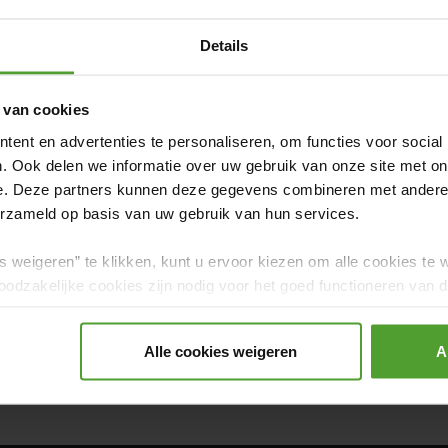
Details
 van cookies
ent en advertenties te personaliseren, om functies voor social
. Ook delen we informatie over uw gebruik van onze site met on
e. Deze partners kunnen deze gegevens combineren met andere i
erzameld op basis van uw gebruik van hun services.
s weigeren” te klikken, kunt u ervoor kiezen om alle cookies te 
Praktisch
Wooninspiratie
Grappig Verhuisnieu
odzakelijke cookies zijn nodig voor het goed functioneren van de
gerd.
ng
Goedkoop Verhuizen
Kinderen
Huisdier
Alle cookies weigeren
A