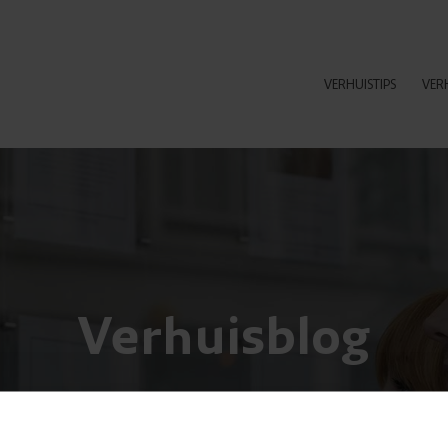
VERHUISTIPS
VER
Verhuisblog
Nieuws en grappige weetjes over verhuizen