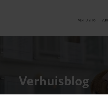
VERHUISTIPS
VER
Verhuisblog
Nieuws en grappige weetjes over verhuizen