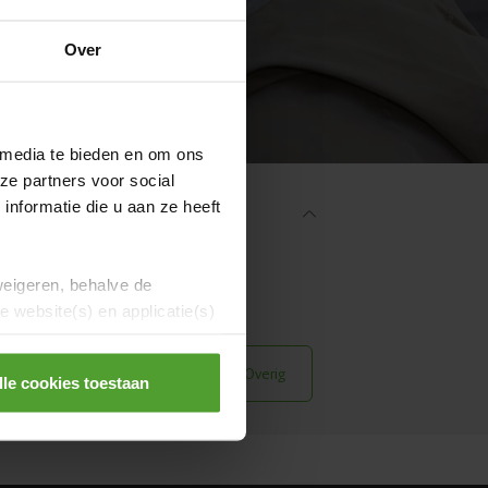
Over
 media te bieden en om ons
ze partners voor social
nformatie die u aan ze heeft
weigeren, behalve de
ws
Evenementen
 website(s) en applicatie(s)
en
Samenwonen
Overig
lle cookies toestaan