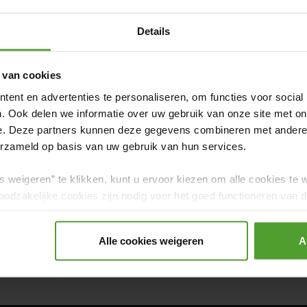
Details
 van cookies
ent en advertenties te personaliseren, om functies voor social
. Ook delen we informatie over uw gebruik van onze site met on
e. Deze partners kunnen deze gegevens combineren met andere i
erzameld op basis van uw gebruik van hun services.
s weigeren” te klikken, kunt u ervoor kiezen om alle cookies te 
Praktisch
Wooninspiratie
Grappig Verhuisnieu
odzakelijke cookies zijn nodig voor het goed functioneren van de
gerd.
ng
Goedkoop Verhuizen
Kinderen
Huisdier
Alle cookies weigeren
A