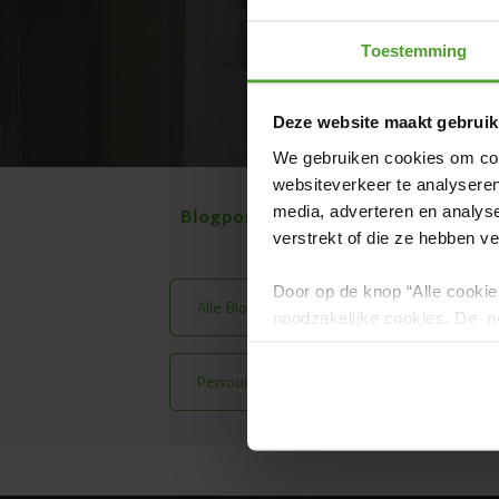
Toestemming
Deze website maakt gebruik
We gebruiken cookies om cont
websiteverkeer te analyseren
media, adverteren en analys
Blogposts per onderwerp:
verstrekt of die ze hebben v
Door op de knop “Alle cookie
Alle Blog Posts
Meest Gelezen
noodzakelijke cookies. De no
en kunnen niet worden gewei
Persoonlijke Verhalen
Housewarmi