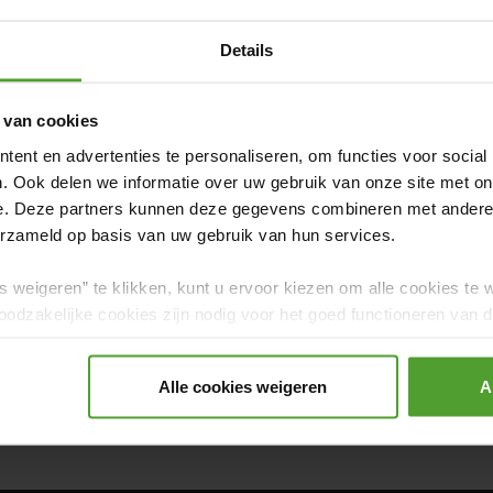
Details
 van cookies
ent en advertenties te personaliseren, om functies voor social
. Ook delen we informatie over uw gebruik van onze site met on
e. Deze partners kunnen deze gegevens combineren met andere i
erzameld op basis van uw gebruik van hun services.
s weigeren” te klikken, kunt u ervoor kiezen om alle cookies te 
Praktisch
Wooninspiratie
Grappig Verhuisnieu
odzakelijke cookies zijn nodig voor het goed functioneren van de
gerd.
ng
Goedkoop Verhuizen
Kinderen
Huisdier
Alle cookies weigeren
A