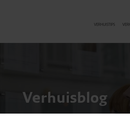
VERHUISTIPS
VER
Verhuisblog
Nieuws en grappige weetjes over verhuizen