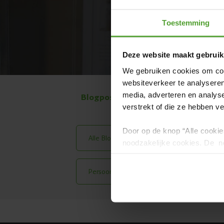
Toestemming
Deze website maakt gebruik
We gebruiken cookies om cont
websiteverkeer te analyseren
media, adverteren en analys
Blogposts per onderwerp:
verstrekt of die ze hebben v
Door op de knop “Alle cookie
Alle Blog Posts
Meest Gelezen
noodzakelijke cookies. De no
en kunnen niet worden gewei
Persoonlijke Verhalen
Housewarmi