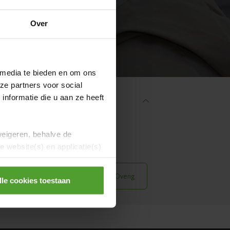
Over
 media te bieden en om ons
ze partners voor social
nformatie die u aan ze heeft
weigeren, behalve de
ws
Evenementen
 website(s) en applicatie(s)
en
Samenwonen
Overig
lle cookies toestaan