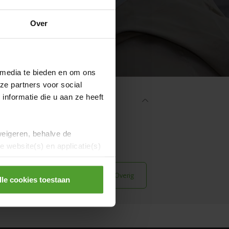
Over
 media te bieden en om ons
ze partners voor social
nformatie die u aan ze heeft
weigeren, behalve de
ws
Evenementen
 website(s) en applicatie(s)
en
Samenwonen
Overig
lle cookies toestaan