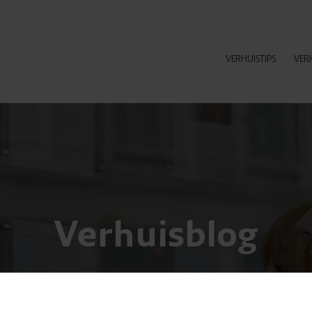
VERHUISTIPS
VER
Verhuisblog
Nieuws en grappige weetjes over verhuizen