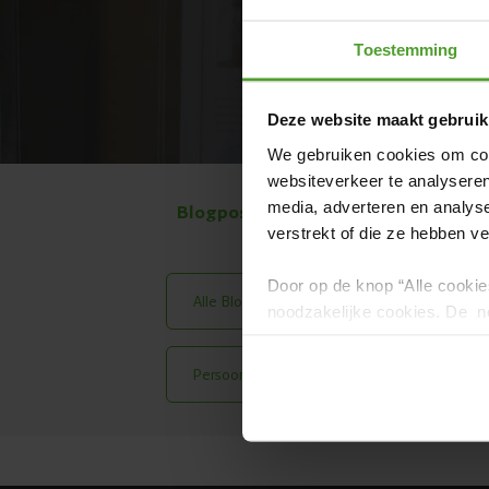
Toestemming
Deze website maakt gebruik
We gebruiken cookies om cont
websiteverkeer te analyseren
media, adverteren en analys
Blogposts per onderwerp:
verstrekt of die ze hebben v
Door op de knop “Alle cookie
Alle Blog Posts
Meest Gelezen
noodzakelijke cookies. De no
en kunnen niet worden gewei
Persoonlijke Verhalen
Housewarmi