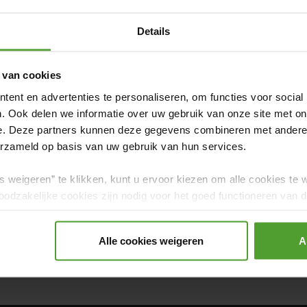
Details
 van cookies
ent en advertenties te personaliseren, om functies voor social
. Ook delen we informatie over uw gebruik van onze site met on
e. Deze partners kunnen deze gegevens combineren met andere i
erzameld op basis van uw gebruik van hun services.
s weigeren” te klikken, kunt u ervoor kiezen om alle cookies te 
Praktisch
Wooninspiratie
Grappig Verhuisnieu
odzakelijke cookies zijn nodig voor het goed functioneren van de
gerd.
ng
Goedkoop Verhuizen
Kinderen
Huisdier
Alle cookies weigeren
A