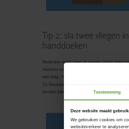
Tip 2: sla twee vliegen i
handdoeken
Redeneer even mee: je servies moet mee naa
moeten ook mee naar je nieuwe huis. Dus als
één klap. Maak pakketjes van 2 of 3 borden
Zo bespaar je op inpakpapier en noppenfolie
borden kleiner te maken, plaats je de borden
Toestemming
Deze website maakt gebruik
We gebruiken cookies om cont
websiteverkeer te analyseren