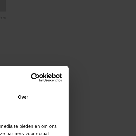
heva
n
pe.
oken
Over
 media te bieden en om ons
ze partners voor social