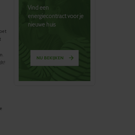
Vind een
energiecontract voor je
nieuwe huis
moet
t
n.
NU BEKIJKEN
dt!
je