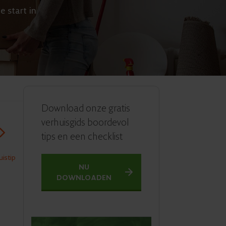
e start in
Download onze gratis
verhuisgids boordevol
tips en een checklist
istip
NU
DOWNLOADEN