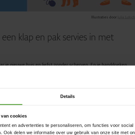
Illustraties door
Julia Lukic
n een klap en pak servies in met
r je nieuwe huis en liefst zonder scherven. En je handdoeken
 je je servies inpakt met je handdoeken, dan sla je twee vliegen i
 in een handdoek en plak ze extra stevig dicht met verpakkingsta
, én bespaar je ruimte in je verhuisdozen! Op het risico op gebr
 verticaal in de doos.
Details
 van cookies
ent en advertenties te personaliseren, om functies voor social
. Ook delen we informatie over uw gebruik van onze site met on