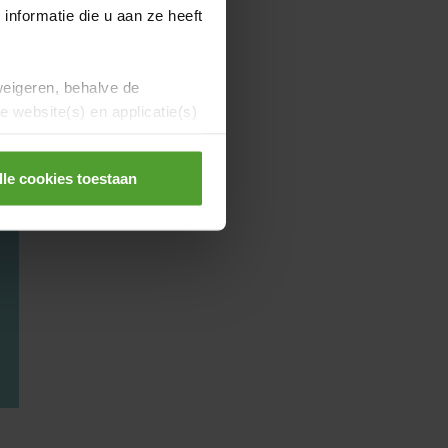
nformatie die u aan ze heeft
weigeren, behalve de
 website(s) en applicatie(s)
lle cookies toestaan