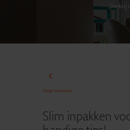
Dankzij d
Vorige verhuistip
Slim inpakken voo