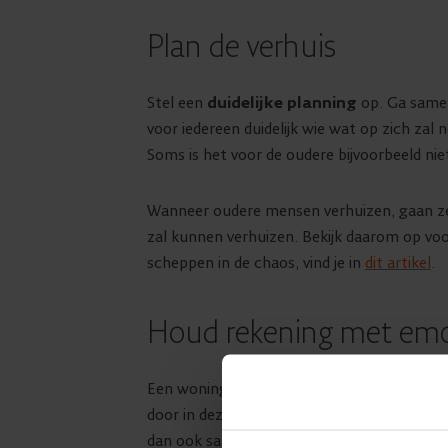
Plan de verhuis
Stel een
duidelijke planning
op. Ga samen 
voor iedereen duidelijk wie wat op zich zal n
Soms is het voor de oudere bijvoorbeeld nie
Wanneer oudere mensen verhuizen, gaan ze 
zal kunnen verhuizen. Bekijk daarom op vo
scheppen in de chaos, vind je in
dit artikel
.
Houd rekening met emo
Een woning verlaten, is meer dan wat baks
door in dezelfde woning. Hier hebben ze ve
dan ook samen met de oudere door alle spul