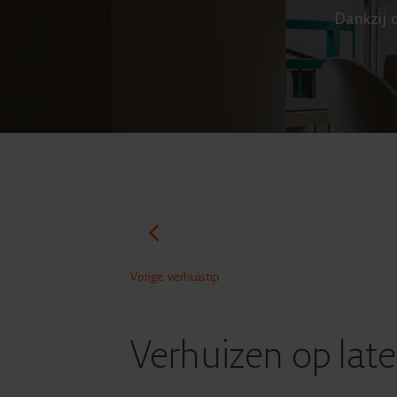
Dankzij d
Vorige verhuistip
Verhuizen op later