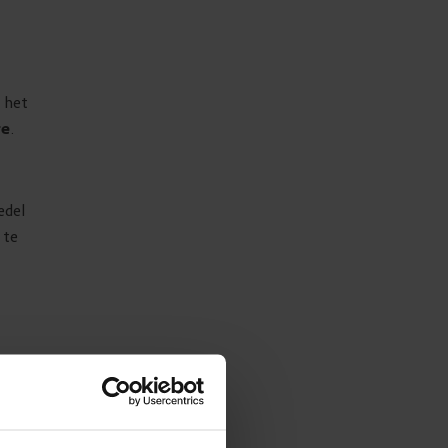
s het
re
.
edel
 te
n
 Ga