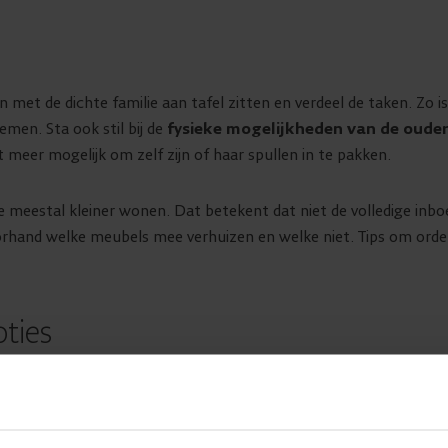
met de dichte familie aan tafel zitten en verdeel de taken. Zo i
emen. Sta ook stil bij de
fysieke mogelijkheden van de oude
t meer mogelijk om zelf zijn of haar spullen in te pakken.
meestal kleiner wonen. Dat betekent dat niet de volledige inbo
orhand welke meubels mee verhuizen en welke niet. Tips om orde
ties
tenen achterlaten. Heel wat mensen brengen bijna hun hele leve
el
waardevolle herinneringen
die moeilijk achter te laten zijn.
len met emotionele waarde en bekijk waar dit een plaatsje kan