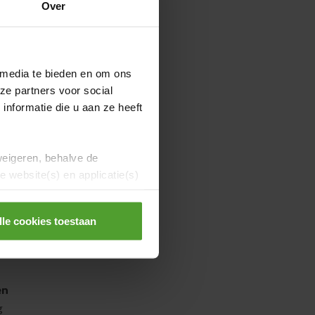
Over
lt
 media te bieden en om ons
 die
ze partners voor social
nformatie die u aan ze heeft
weigeren, behalve de
 website(s) en applicatie(s)
de
lle cookies toestaan
en
g