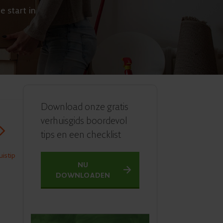
e start in
Download onze gratis
verhuisgids boordevol
tips en een checklist
istip
NU
DOWNLOADEN