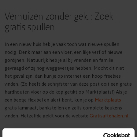
Verhuizen zonder geld: Zoek
gratis spullen
In een nieuw huis heb je vaak toch wat nieuwe spullen
nodig. Denk maar aan een vloer, een likje verf of nieuwe
gordijnen. Natuurlijk heb je al bij vrienden en familie
gevraagd of zij nog weggevertjes hebben. Mocht dit niet
het geval zijn, dan kun je op internet een hoop freebies
vinden. (Zo heeft de schrijfster van deze post ooit een gratis
hardhouten vloer op de kop getikt op Marktplaats!) Als je
een beetje flexibel en alert bent, kun je op
Marktplaats
gratis laminaat, bankstellen en zelfs complete keukens
vinden. Hetzelfde geldt voor de website
Gratisaftehalen.nl
.
Je kunt ook offline zoeken: verspreid door Nederland