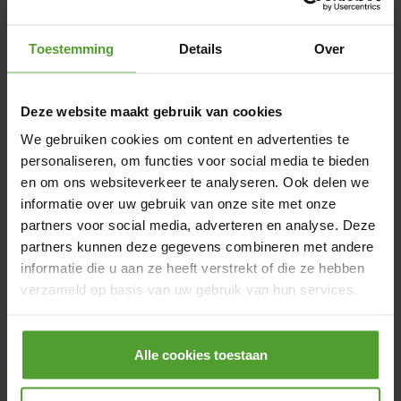
bestaat een groot aantal
Weggeefwinkels
. Dit zijn winkels
waar mensen spullen afgeven die ze niet meer nodig
Toestemming
Details
Over
hebben. Anderen kunnen ze dan weer gratis en voor niets
meenemen. Misschien heb je zelf ook wel wat spullen die je
niet mee wilt verhuizen, die kun je dan mooi aan de
Deze website maakt gebruik van cookies
Weggeefwinkel geven. Misschien heeft iemand anders er
We gebruiken cookies om content en advertenties te
weer wat aan.
personaliseren, om functies voor social media te bieden
en om ons websiteverkeer te analyseren. Ook delen we
informatie over uw gebruik van onze site met onze
Verhuizen zonder geld: Wees
partners voor social media, adverteren en analyse. Deze
creatief!
partners kunnen deze gegevens combineren met andere
informatie die u aan ze heeft verstrekt of die ze hebben
verzameld op basis van uw gebruik van hun services.
Door op de knop “Alle cookies weigeren” te klikken, kunt
u ervoor kiezen om alle cookies te weigeren, behalve de
Alle cookies toestaan
noodzakelijke cookies. De noodzakelijke cookies zijn
nodig voor het goed functioneren van de website(s) en