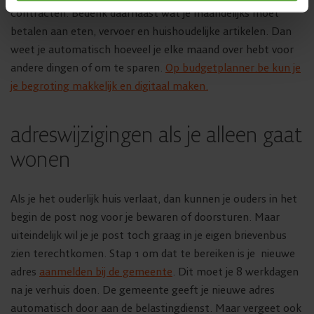
contracten. Bedenk daarnaast wat je maandelijks moet
betalen aan eten, vervoer en huishoudelijke artikelen. Dan
weet je automatisch hoeveel je elke maand over hebt voor
andere dingen of om te sparen.
Op budgetplanner.be kun je
je begroting makkelijk en digitaal maken.
adreswijzigingen als je alleen gaat
wonen
Als je het ouderlijk huis verlaat, dan kunnen je ouders in het
begin de post nog voor je bewaren of doorsturen. Maar
uiteindelijk wil je je post toch graag in je eigen brievenbus
zien terechtkomen. Stap 1 om dat te bereiken is je nieuwe
adres
aanmelden bij de gemeente
. Dit moet je 8 werkdagen
na je verhuis doen. De gemeente geeft je nieuwe adres
automatisch door aan de belastingdienst. Maar vergeet ook