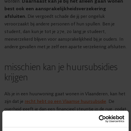
worden.
Daarnaast kan je bij het alleen gaan wonen
best ook een aansprakelijkheidsverzekering
afsluiten.
Die vergoedt schade die jij per ongeluk
veroorzaakt bij andere personen of hun spullen. Ben je
student, dan kun je tot je 27e, zo lang je studeert,
meeverzekerd blijven voor aansprakelijkheid bij je ouders. In
andere gevallen met je zelf een aparte verzekering afsluiten.
misschien kan je huursubsidies
krijgen
Als je in een huurwoning gaat wonen in Vlaanderen, kan het
zijn dat je
recht hebt op een Vlaamse huursubsidie
. De
overheid geeft je dan een financieel steuntje in de rug, zodat
je bescheiden maar comfortabel kan wonen, ook als je
inkomen (nog) laag is. Ook voor je medische kosten kun je