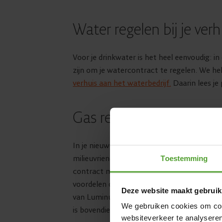
Water regelen bij je verh
Voor je drinkwater is het heel eenvoudig: in 
zijn om je watercontract te regelen. We he
verhuis aan het waterbedrijf.
Daarin lees je 
Gas regelen bij je verhui
In je nieuwe huis kan je ervoor kiezen om 
milieuvriendelijke manier van leven. Misschi
Toestemming
contract meenemen naar je nieuwe stek. Ma
voordelen overstappen naar een andere ene
Deze website maakt gebruik
van Luminus,
Belgische lev
erancier van aar
We gebruiken cookies om cont
is bovendien echt eenvoudig en kost niets.
websiteverkeer te analyseren