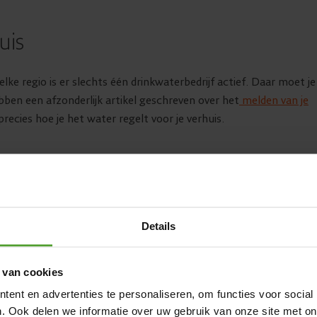
uis
elke regio is er slechts één drinkwaterbedrijf actief. Daar moet je
bben een afzonderlijk artikel geschreven over het
melden van je
precies hoe je het water regelt voor je verhuis.
s
te verwarmen met aardgas. Dan kies je meteen voor een
en verwarmde je in je vorige huis al met aardgas? Dan kun je je hu
Details
ar een verhuis is een mooie gelegenheid om na te gaan welke
rgieleverancier misschien oplevert. Bekijk daarom zeker het aan
 van cookies
dgas
. Of doe meteen een simulatie op je nieuwe adres. Een overs
ent en advertenties te personaliseren, om functies voor social
. Ook delen we informatie over uw gebruik van onze site met on