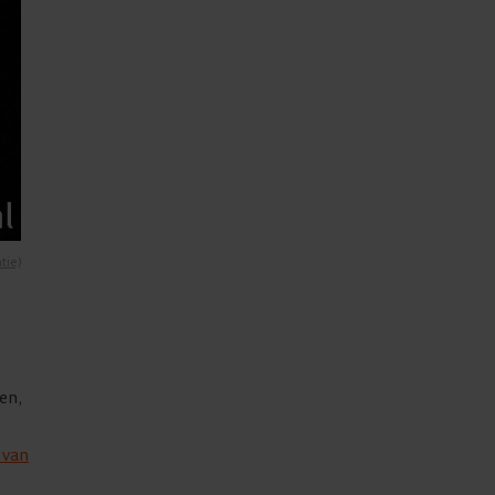
tie)
en,
r van