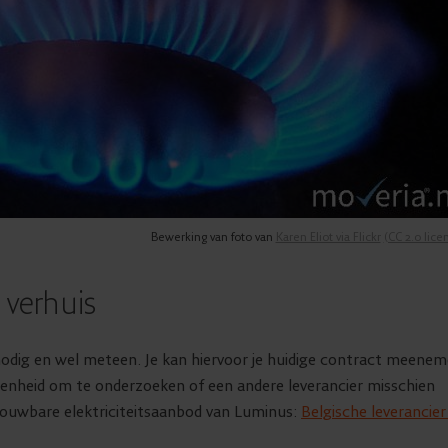
Bewerking van foto van
Karen Eliot via Flickr
(CC 2.0 licen
e verhuis
 nodig en wel meteen. Je kan hiervoor je huidige contract meenem
genheid om te onderzoeken of een andere leverancier misschien
ouwbare elektriciteitsaanbod van Luminus:
Belgische leveranc
ie