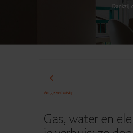
Dankzij d
Vorige verhuistip
Gas, water en elek