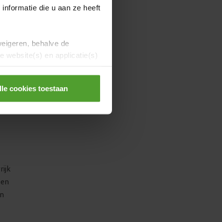
nformatie die u aan ze heeft
en
weigeren, behalve de
 website(s) en applicatie(s)
 de
lle cookies toestaan
rijk
een
an