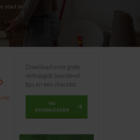
e start in
Download onze gratis
verhuisgids boordevol
tips en een checklist
istip
NU
DOWNLOADEN