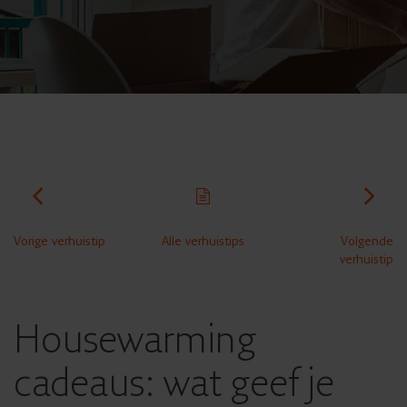
Vorige verhuistip
Alle verhuistips
Volgende
verhuistip
Housewarming
cadeaus: wat geef je