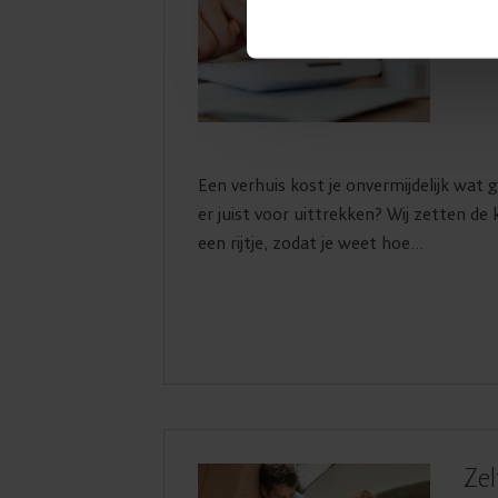
Een verhuis kost je onvermijdelijk wat 
er juist voor uittrekken? Wij zetten de
een rijtje, zodat je weet hoe...
Zel