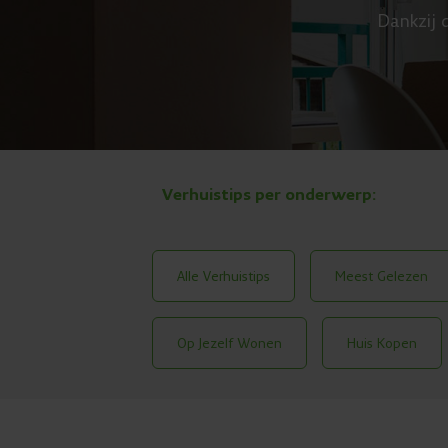
Dankzij d
Verhuistips per onderwerp:
Alle Verhuistips
Meest Gelezen
Op Jezelf Wonen
Huis Kopen