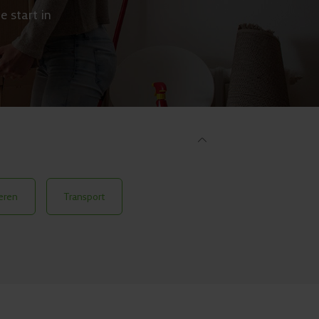
e start in
eren
Transport