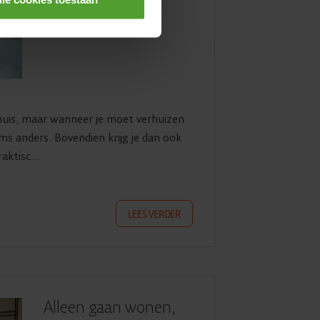
erhuis, maar wanneer je moet verhuizen
oms anders. Bovendien krijg je dan ook
ktisc...
LEES VERDER
Alleen gaan wonen,