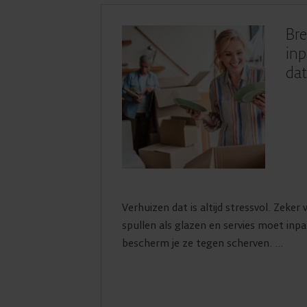
Bre
inp
dat
Verhuizen dat is altijd stressvol. Zeke
spullen als glazen en servies moet inp
bescherm je ze tegen scherven. ...