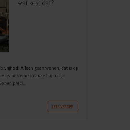
wat kost dat?
 vrijheid! Alleen gaan wonen, dat is op
et is ook een serieuze hap uit je
onen preci...
LEES VERDER