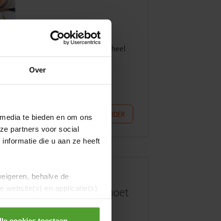
etterlijk zwaar werk, er komt ook heel
en. Wij zetten de contracten en
Over
die je h...
LEES VERDER
 media te bieden en om ons
ze partners voor social
nformatie die u aan ze heeft
weigeren, behalve de
Verhuizen na je
 website(s) en applicatie(s)
scheiding: waar moet
je aan denken?
lle cookies toestaan