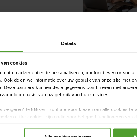
 wat je energiecontract
Verhuizen is niet alleen l
e het op? Je moet al
wat administratie bij kijk
Details
.
verzekeringen op een rijtje 
 van cookies
LEES VERDER
ent en advertenties te personaliseren, om functies voor social
. Ook delen we informatie over uw gebruik van onze site met on
e. Deze partners kunnen deze gegevens combineren met andere i
erzameld op basis van uw gebruik van hun services.
s weigeren” te klikken, kunt u ervoor kiezen om alle cookies te 
 kost verhuizen?
odzakelijke cookies zijn nodig voor het goed functioneren van de
gerd.
Alle cookies weigeren
A