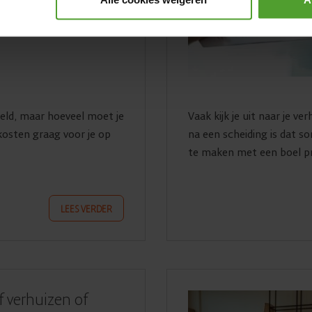
geld, maar hoeveel moet je
Vaak kijk je uit naar je v
 kosten graag voor je op
na een scheiding is dat s
te maken met een boel pra
LEES VERDER
f verhuizen of