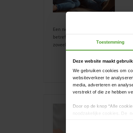
Een nieuw huis, een nieuwe start. Ook
betreft. Want neem je dat mee of zeg j
Toestemming
zoveel regelen tijdens een verhuis, en ..
Deze website maakt gebruik
We gebruiken cookies om cont
websiteverkeer te analyseren
media, adverteren en analys
verstrekt of die ze hebben v
Door op de knop “Alle cookie
Wat
noodzakelijke cookies. De no
en kunnen niet worden gewei