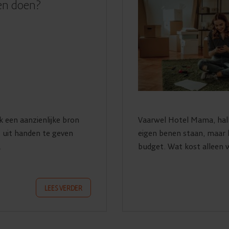
en doen?
 een aanzienlijke bron
Vaarwel Hotel Mama, hallo
s uit handen te geven
eigen benen staan, maar h
.
budget. Wat kost alleen w
LEES VERDER